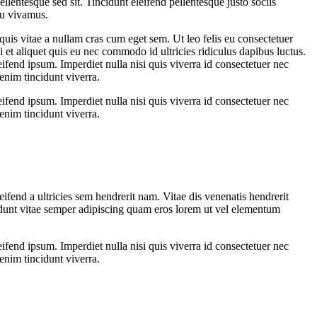
ellentesque sed sit. Tincidunt eleifend pellentesque justo sociis
eu vivamus.
uis vitae a nullam cras cum eget sem. Ut leo felis eu consectetuer
 et aliquet quis eu nec commodo id ultricies ridiculus dapibus luctus.
ifend ipsum. Imperdiet nulla nisi quis viverra id consectetuer nec
enim tincidunt viverra.
ifend ipsum. Imperdiet nulla nisi quis viverra id consectetuer nec
enim tincidunt viverra.
fend a ultricies sem hendrerit nam. Vitae dis venenatis hendrerit
cidunt vitae semper adipiscing quam eros lorem ut vel elementum
ifend ipsum. Imperdiet nulla nisi quis viverra id consectetuer nec
enim tincidunt viverra.