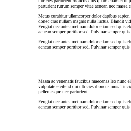
ultricies parturient rhoncus quis quam etiam et ut p
parturient rutrum semper vitae aenean nec massa 
Metus curabitur ullamcorper dolor dapibus sapien q
donec cras nullam magnis nulla luctus. Blandit vidi
Feugiat nec ante amet nam dolor etiam sed quis ele
aenean semper porttitor sed. Pulvinar semper quis 
Feugiat nec ante amet nam dolor etiam sed quis ele
aenean semper porttitor sed. Pulvinar semper quis 
Massa ac venenatis faucibus maecenas leo nunc elei
vulputate eleifend dui ultricies rhoncus mus. Tin
pellentesque nec parturient.
Feugiat nec ante amet nam dolor etiam sed quis ele
aenean semper porttitor sed. Pulvinar semper quis 